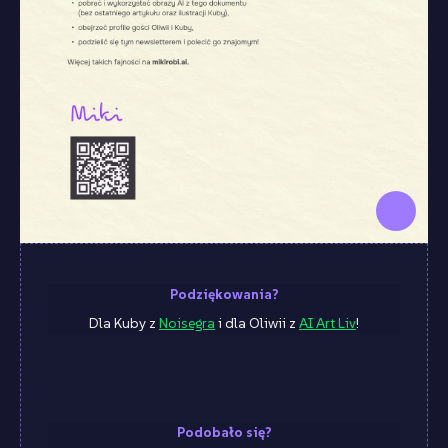
Podziękowania?
Dla Kuby z
Noisegra
i dla Oliwii z
AI Art Liv
!
Podobało się?