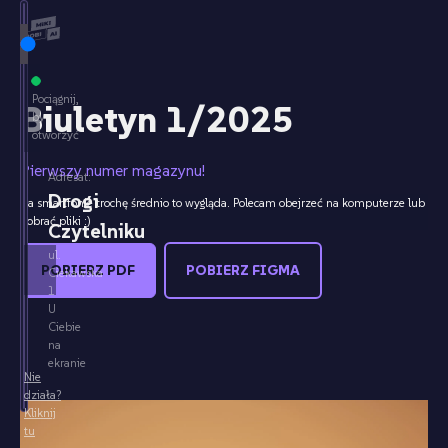
Pociągnij,
Biuletyn 1/2025
by
otworzyć
Pierwszy numer magazynu!
Adresat:
Drogi
Na smartfonie trochę średnio to wygląda. Polecam obejrzeć na komputerze lub
pobrać pliki :)
Czytelniku
ul.
POBIERZ PDF
POBIERZ FIGMA
Ciekawska
1
U
Ciebie
na
ekranie
Nie
działa?
Kliknij
tu