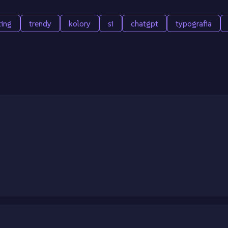
ing
trendy
kolory
si
chatgpt
typografia