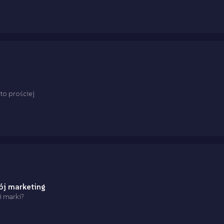
to prościej
ój marketing
i marki?