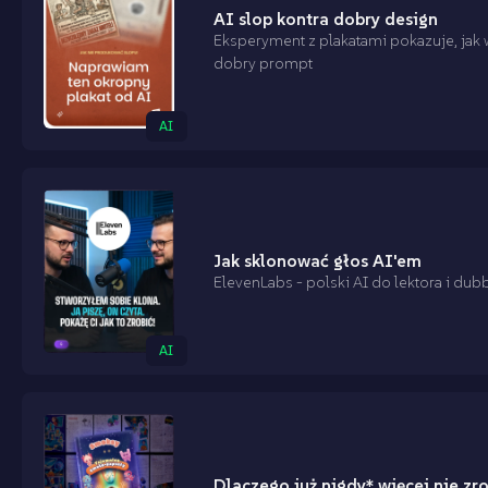
AI slop kontra dobry design
Eksperyment z plakatami pokazuje, jak w
dobry prompt
AI
Jak sklonować głos AI'em
ElevenLabs - polski AI do lektora i dubb
AI
Dlaczego już nigdy* więcej nie zr