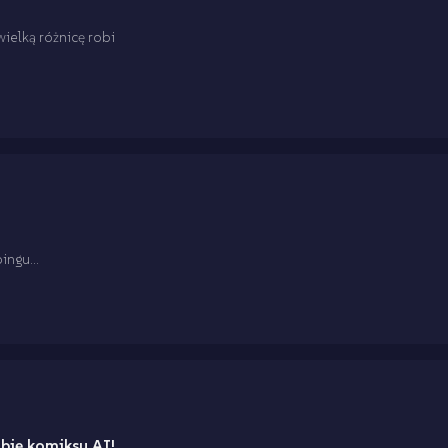
ielką różnicę robi
ingu...
obię komiksu AI!