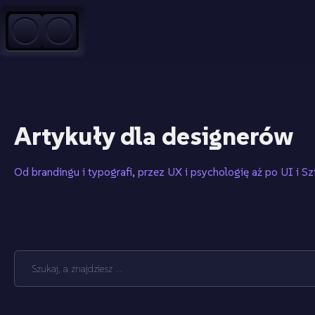
Przejdź do treści
Artykuły dla designerów
Od brandingu i typografi, przez UX i psychologię aż po UI i Sz