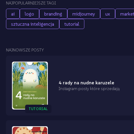
NAJPOPULARNIEJSZE TAGI
ai
logo
branding
midjourney
ux
market
sztuczna inteligencja
tutorial
NAJNOWSZE POSTY
4 rady na nudne karuzele
Instagram posty które sprzedają
TUTORIAL