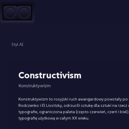
Przejdź do treści
Styl AI
Constructivism
Konstruktywizm
Konstruktywizm to rosyjski ruch awangardowy powstały po re
Rodczenko i El Lissitzky, odrzucili sztukę dla sztuki na r
typografie, ograniczona paleta (często czerwień, czerń i bie
typografię użytkową w całym XX wieku.