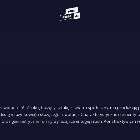
wolucji 1917 roku, łączący sztukę z celami społecznymi i produkcją p
zecz designu użytkowego służącego rewolucji. Charakterystyczne elemen
l), oraz geometryczne formy wyrażające energię i ruch. Konstruktywizm 