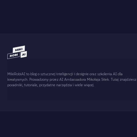
MikiRobiAI to blog o sztucznej inteligencji i designie oraz szkolenia AI dla
kreatywnych. Prowadzony przez AI Ambassadora Mikołaja Sitek. Tutaj znajdziesz
poradniki, tutoriale, przydatne narzędzia i wiele więcej.
Artykuły o
Wszystkim
Logotypach