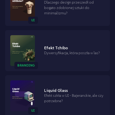
Dlaczego design przeszedł od
bogato zdobionej sztuki do
minimalizmu?
UI
Efekt Tchibo
Dywersyfikacja, która poszła w las?
BRANDING
Liquid Glass
Efekt szkła w UI - Bajeranckie, ale czy
potrzebne?
UI