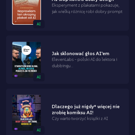
Eksperyment z plakatami pokazuje,
jak wielką różnicę robi dobry prompt
AI
Jak sklonować głos AI'em
ElevenLabs - polski AI do lektora i
dubbingu...
AI
Dlaczego już nigdy* więcej nie
zrobię komiksu AI!
Czy warto tworzyć książki z AI
AI