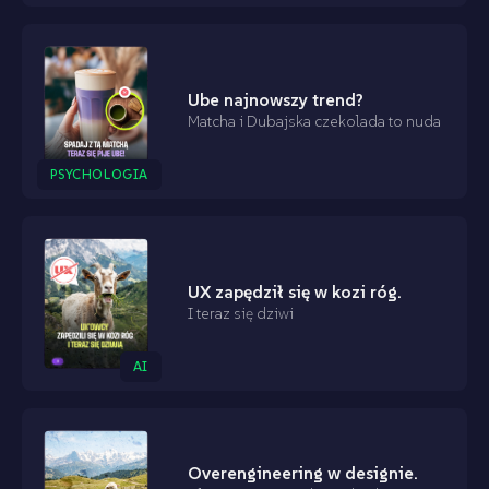
Ube najnowszy trend?
Matcha i Dubajska czekolada to nuda
PSYCHOLOGIA
UX zapędził się w kozi róg.
I teraz się dziwi
AI
Overengineering w designie.