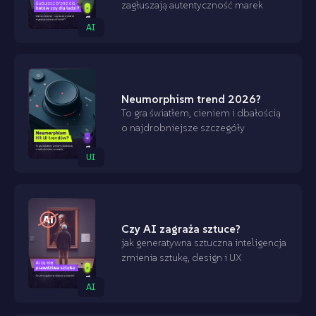
zagłuszają autentyczność marek
AI
Neumorphism trend 2026?
To gra światłem, cieniem i dbałością
o najdrobniejsze szczegóły
UI
Czy AI zagraża sztuce?
jak generatywna sztuczna inteligencja
zmienia sztukę, design i UX
AI