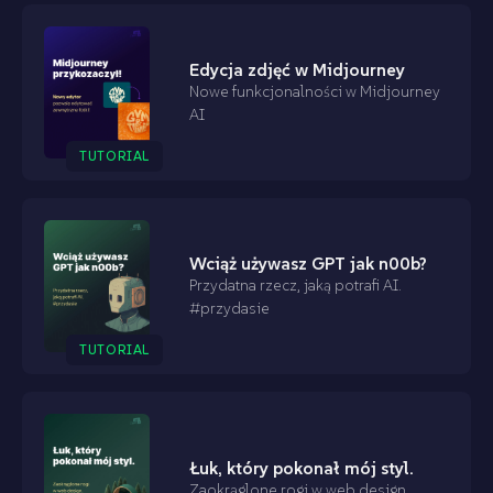
Edycja zdjęć w Midjourney
Nowe funkcjonalności w Midjourney
AI
TUTORIAL
Wciąż używasz GPT jak n00b?
Przydatna rzecz, jaką potrafi AI.
#przydasie
TUTORIAL
Łuk, który pokonał mój styl.
Zaokrąglone rogi w web design.