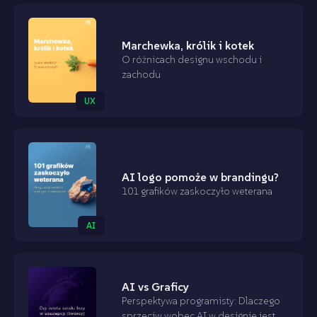
Marchewka, królik i kotek
O różnicach designu wschodu i
zachodu
UX
AI logo pomoże w brandingu?
101 grafików zaskoczyło weterana
AI
AI vs Graficy
Perspektywa programisty: Dlaczego
sprzeciw wobec AI w designie jest