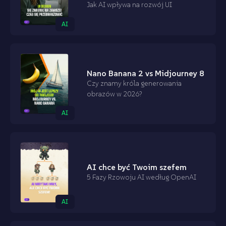
Jak AI wpływa na rozwój UI
AI
Nano Banana 2 vs Midjourney 8
Czy znamy króla generowania
obrazów w 2026?
AI
AI chce być Twoim szefem
5 Fazy Rzowoju AI według OpenAI
AI