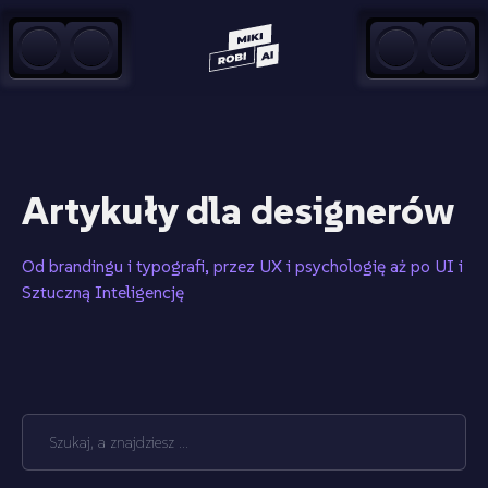
Przejdź do treści
Artykuły dla designerów
Od brandingu i typografi, przez UX i psychologię aż po UI i
Sztuczną Inteligencję