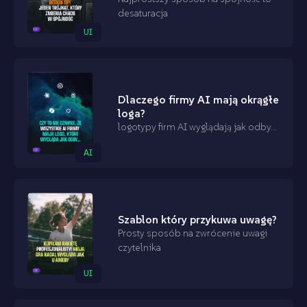
desaturacja
UI
Dlaczego firmy AI mają okrągłe
loga?
logotypy firm AI wyglądają jak odby...
AI
Szablon który przykuwa uwagę?
Prosty sposób na zwrócenie uwagi
czytelnika
UI