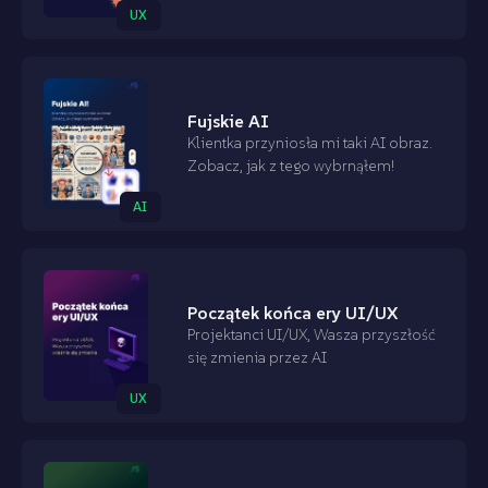
UX
Fujskie AI
Klientka przyniosła mi taki AI obraz.
Zobacz, jak z tego wybrnąłem!
AI
Początek końca ery UI/UX
Projektanci UI/UX, Wasza przyszłość
się zmienia przez AI
UX