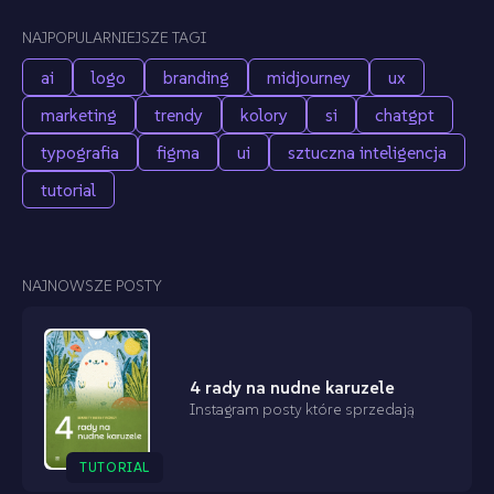
NAJPOPULARNIEJSZE TAGI
ai
logo
branding
midjourney
ux
marketing
trendy
kolory
si
chatgpt
typografia
figma
ui
sztuczna inteligencja
tutorial
NAJNOWSZE POSTY
4 rady na nudne karuzele
Instagram posty które sprzedają
TUTORIAL