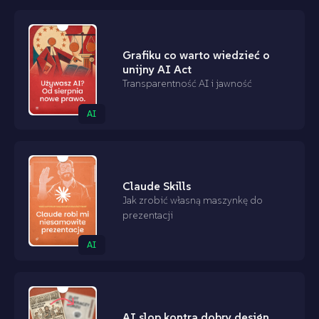
Grafiku co warto wiedzieć o
unijny AI Act
Transparentność AI i jawność
AI
Claude Skills
Jak zrobić własną maszynkę do
prezentacji
AI
AI slop kontra dobry design