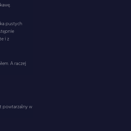
kawę.
lka pustych
stępnie
e i z
łem. A raczej
st powtarzalny w