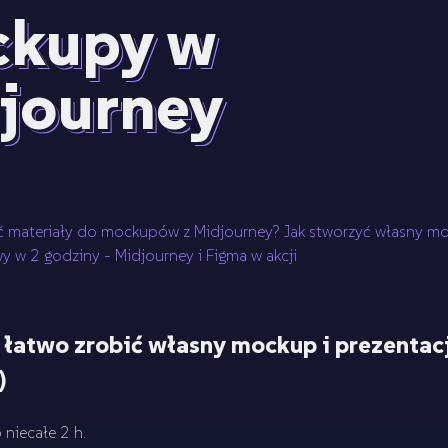
kupy w
journey
ć materiały do mockupów z Midjourney? Jak stworzyć własny m
 w 2 godziny - Midjourney i Figma w akcji
ę łatwo zrobić własny mockup i prezentac
)
 niecałe 2 h.