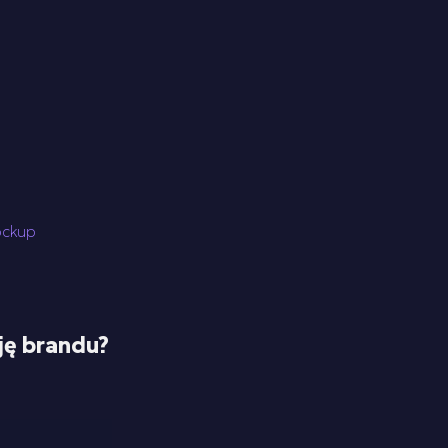
ockup
ję brandu?