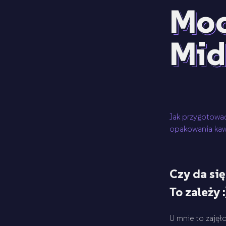
Moc
Mid
Jak przygotowa
opakowania kawy
Czy da si
To zależy :
U mnie to zajęło