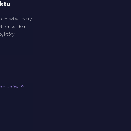
ektu
iepski w teksty,
 Nie musiałem
p, który
mockupów PSD
.