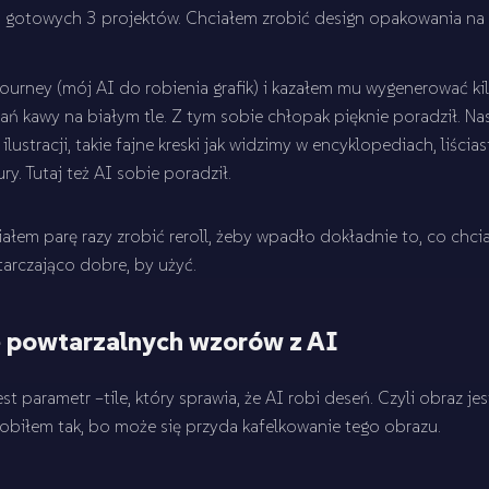
gotowych 3 projektów. Chciałem zrobić design opakowania na 
urney (mój AI do robienia grafik) i kazałem mu wygenerować ki
ń kawy na białym tle. Z tym sobie chłopak pięknie poradził. Na
ustracji, takie fajne kreski jak widzimy w encyklopediach, liściast
y. Tutaj też AI sobie poradził.
łem parę razy zrobić reroll, żeby wpadło dokładnie to, co chcia
tarczająco dobre, by użyć.
 powtarzalnych wzorów z AI
t parametr –tile, który sprawia, że AI robi deseń. Czyli obraz je
robiłem tak, bo może się przyda kafelkowanie tego obrazu.