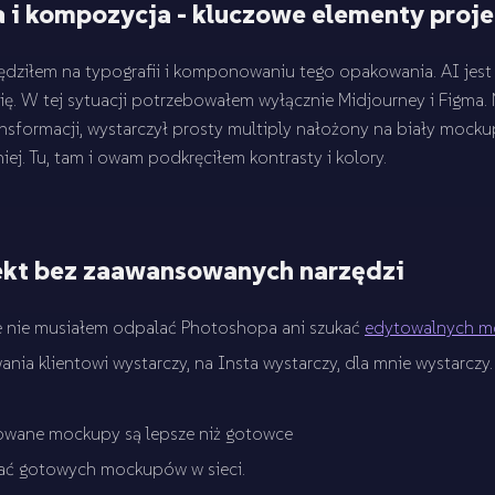
a i kompozycja - kluczowe elementy proj
ędziłem na typografii i komponowaniu tego opakowania. AI jest k
ię. W tej sytuacji potrzebowałem wyłącznie Midjourney i Figma.
ansformacji, wystarczył prosty multiply nałożony na biały mocku
ej. Tu, tam i owam podkręciłem kontrasty i kolory.
ekt bez zaawansowanych narzędzi
e nie musiałem odpalać Photoshopa ani szukać
edytowalnych 
nia klientowi wystarczy, na Insta wystarczy, dla mnie wystarczy.
owane mockupy są lepsze niż gotowce
kać gotowych mockupów w sieci.