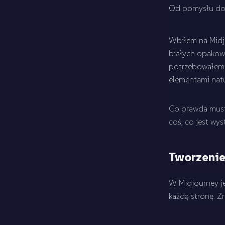
Od pomysłu do 
Wbiłem na Midjo
białych opakowa
potrzebowałem il
elementami natur
Co prawda musia
coś, co jest wys
Tworzenie
W Midjourney jes
każdą stronę. Z