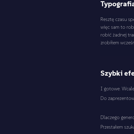
Typografi
Resztę czasu sp
więc sam to rob
robić żadnej tr
zrobiłem wcześni
Szybki ef
I gotowe. Wcal
Do zaprezentowa
Dlaczego gener
Przestałem szu