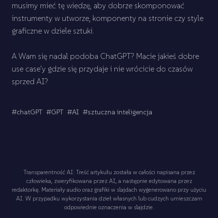
musimy mieć tę wiedzę, aby dobrze skomponować
instrumenty w utworze, komponenty na stronie czy style
graficzne w dziele sztuki.
A Wam się nadal podoba ChatGPT? Macie jakieś dobre
use case’y gdzie się przydaje i nie wrócicie do czasów
sprzed AI?
#chatGPT
#GPT
#AI
#sztuczna inteligencja
Transparentność AI: Treść artykułu została w całości napisana przez
człowieka, zweryfikowana przez AI, a następnie edytowana przez
redaktorkę. Materiały audio oraz grafiki w slajdach wygenerowano przy użyciu
AI. W przypadku wykorzystania dzieł własnych lub cudzych umieszczam
odpowiednie oznaczenia w slajdzie.