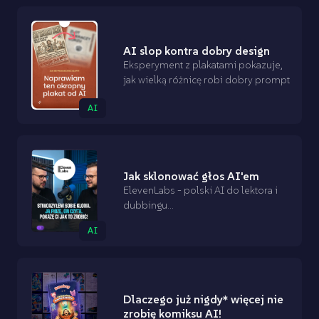
AI slop kontra dobry design
Eksperyment z plakatami pokazuje,
jak wielką różnicę robi dobry prompt
AI
Jak sklonować głos AI'em
ElevenLabs - polski AI do lektora i
dubbingu...
AI
Dlaczego już nigdy* więcej nie
zrobię komiksu AI!