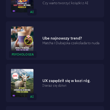
Czy warto tworzyć książki z AI
AI
Ube najnowszy trend?
Matcha i Dubajska czekolada to nuda
PSYCHOLOGIA
UX zapędził się w kozi róg.
I teraz się dziwi
AI