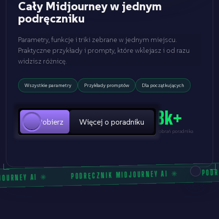
Cały Midjourney w jednym
podręczniku
Parametry, funkcje i triki zebrane w jednym miejscu.
Praktyczne przykłady i prompty, które wklejasz i od razu
widzisz różnicę.
Wszystkie parametry
Przykłady promptów
Dla początkujących
8k+
Pobierz
Więcej o poradniku
pobrań poradnika
PODR
✳
PODRĘCZNIK MIDJOURNEY AI
✳
JOURNEY AI