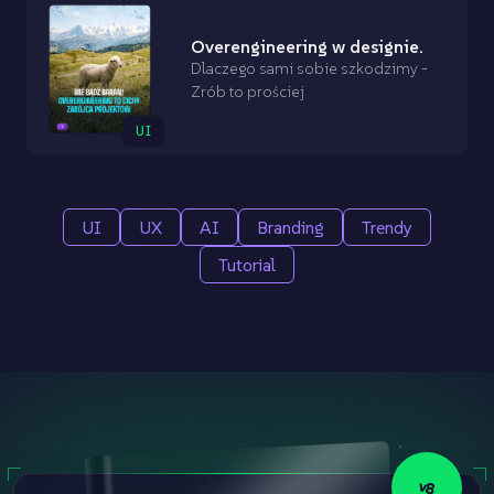
Overengineering w designie.
Dlaczego sami sobie szkodzimy -
Zrób to prościej
UI
UI
UX
AI
Branding
Trendy
Tutorial
v8