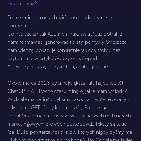
zapomniana?
To rozkmina na ustach wielu osób, z którymi się
spotykam.
Co nas czeka? Jak AI zmieni nasz świat? Już potrafi z
nami rozmawiać, generować teksty, pomysły. Streszcza
nam wiedzę, pokazuje konkretnie jak coś zrobić bez
czytania masy artykułów czy encyklopedii.
AI tworzy obrazy, muzykę, film, analizuje dane...
Około marca 2023 była największa fala hajpu wokół
ChatGPT i AI. Trochę czasu minęło, jakie mam wnioski?
W dziale marketingu byliśmy zakochani w generowanych
tekstach z GPT, ale tylko na chwilę. Po miesiącu
zrobiliśmy bana na teksty z czatu w naszych materiałach
marketingowych. Z dwóch powodów:1. Teksty są takie
“se”. Dużo powtarzalności, słów, których nigdy byśmy nie
użyli i mimo wszystko z nutą bota.2. Bo Google ma jakieś