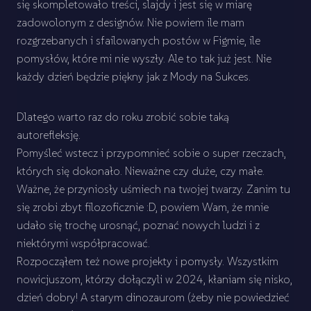
się skompletowało treści, slajdy i jest się w miarę
zadowolonym z designów. Nie powiem ile mam
rozgrzebanych i sfailowanych postów w Figmie, ile
pomysłów, które mi nie wyszły. Ale to tak już jest. Nie
każdy dzień będzie piękny jak z Mody na Sukces.
Dlatego warto raz do roku zrobić sobie taką
autorefleksję.
Pomyśleć wstecz i przypomnieć sobie o super rzeczach,
których się dokonało. Nieważne czy duże, czy małe.
Ważne, że przyniosły uśmiech na twojej twarzy. Zanim tu
się zrobi zbyt filozoficznie :D, powiem Wam, że mnie
udało się trochę urosnąć, poznać nowych ludzi i z
niektórymi współpracować.
Rozpocząłem też nowe projekty i pomysły. Wszystkim
nowicjuszom, którzy dołączyli w 2024, kłaniam się nisko,
dzień dobry! A starym dinozaurom (żeby nie powiedzieć