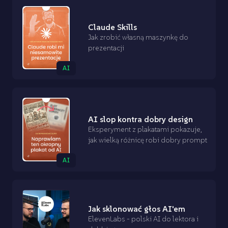
Claude Skills
Jak zrobić własną maszynkę do
prezentacji
AI
AI slop kontra dobry design
Eksperyment z plakatami pokazuje,
jak wielką różnicę robi dobry prompt
AI
Jak sklonować głos AI'em
ElevenLabs - polski AI do lektora i