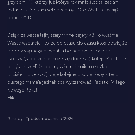
grzybom :P ), którzy już któryś rok mnie śledzą, zadam
pytanie, które sam sobie zadaję - “Co Wy tutaj wciąż
robicie?” :D
Dzięki za wasze lajki, szery i inne bajery <3 To właśnie
Wasze wsparcie i to, że od czasu do czasu ktoś powie, że
e-book się mega przydał, albo napisze na priv ze
“sprawą”, albo że nie może się doczekać kolejnego stories
o stylach w MJ (które myślałem, że nikt nie ogląda i
chciałem przerwać), daje kolejnego kopa, żeby z tego
pustego frame’a jednak coś wyczarować. Papatki. Miłego
Nowego Roku!
Miki
#trendy
#podsumowanie
#2024