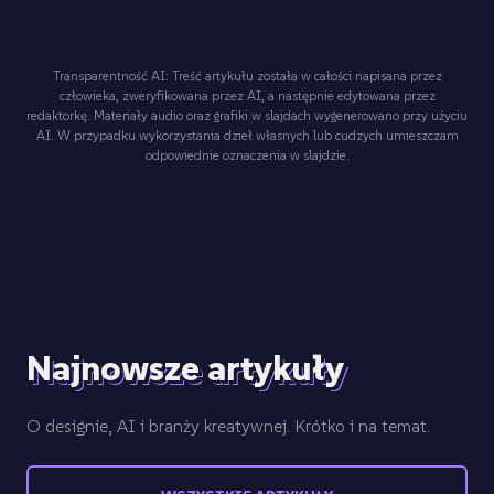
Transparentność AI: Treść artykułu została w całości napisana przez
człowieka, zweryfikowana przez AI, a następnie edytowana przez
redaktorkę. Materiały audio oraz grafiki w slajdach wygenerowano przy użyciu
AI. W przypadku wykorzystania dzieł własnych lub cudzych umieszczam
odpowiednie oznaczenia w slajdzie.
Najnowsze artykuły
O designie, AI i branży kreatywnej. Krótko i na temat.