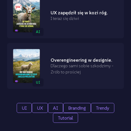
UX zapędził się w kozi róg.
I teraz się dziwi
AI
Overengineering w designie.
Dlaczego sami sobie szkodzimy -
Zrób to prościej
UI
UI
UX
AI
Branding
Trendy
Tutorial