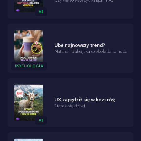
Czy warto tworzyć książki z AI
AI
Ube najnowszy trend?
Matcha i Dubajska czekolada to nuda
PSYCHOLOGIA
UX zapędził się w kozi róg.
I teraz się dziwi
AI