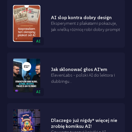
AI slop kontra dobry design
Eksperyment z plakatami pokazuje,
jak wielką różnicę robi dobry prompt
AI
Jak sklonować głos AI'em
ElevenLabs - polski AI do lektora i
dubbingu...
AI
Dlaczego już nigdy* więcej nie
zrobię komiksu AI!