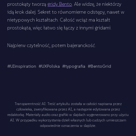
prostokąty tworzą
gridy Bento
. Ale widzę, że niektórzy
idą krok dalej. Sekret to równomierne odstępy, nawet w
nietypowych kształtach. Całość wciąż ma kształt
prostokąta, więc łatwo się łączy z innymi gridami.
Najpierw czytelność, potem bajeranckość.
#UIinspiration
#UXPolska
#typografia
#BentoGrid
Transparentność AI: Treść artykułu została w całości napisana przez
człowieka, zweryfikowana przez AI, a następnie edytowana przez
redaktorkę. Materiały audio oraz grafiki w slajdach wygenerowano przy użyciu
AI. W przypadku wykorzystania dzieł własnych lub cudzych umieszczam
odpowiednie oznaczenia w slajdzie.