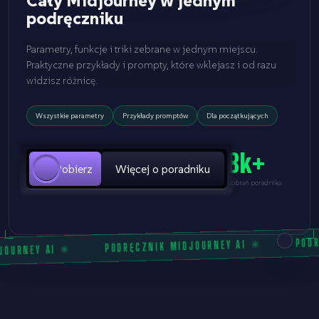
Cały Midjourney w jednym
podręczniku
Parametry, funkcje i triki zebrane w jednym miejscu.
Praktyczne przykłady i prompty, które wklejasz i od razu
widzisz różnicę.
Wszystkie parametry
Przykłady promptów
Dla początkujących
8k+
Pobierz
Więcej o poradniku
pobrań poradnika
PODR
✳
PODRĘCZNIK MIDJOURNEY AI
✳
JOURNEY AI