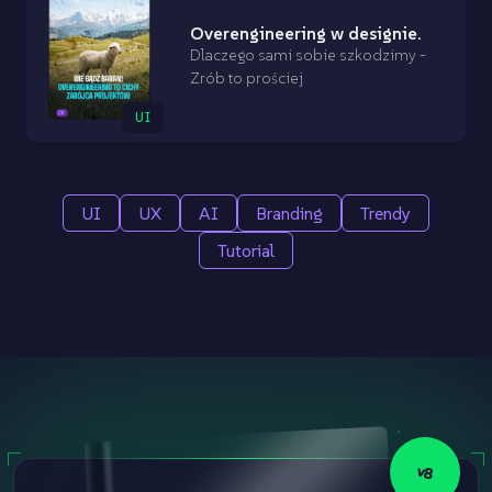
Overengineering w designie.
Dlaczego sami sobie szkodzimy -
Zrób to prościej
UI
UI
UX
AI
Branding
Trendy
Tutorial
v8