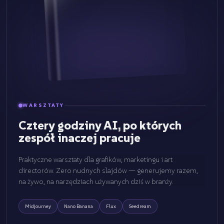
WARSZTATY
Cztery godziny AI, po których
zespół inaczej pracuje
Praktyczne warsztaty dla grafików, marketingu i art
directorów. Zero nudnych slajdów — generujemy razem,
na żywo, na narzędziach używanych dziś w branży.
Midjourney
Nano Banana
Flux
Seedream