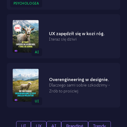
PSYCHOLOGIA
UX zapędził się w kozi róg.
I teraz się dziwi
AI
Overengineering w designie.
Dlaczego sami sobie szkodzimy -
Zrób to prościej
UI
UI
UX
AI
Branding
Trendy