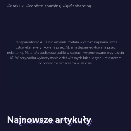
#dark ux
#confirm shaming
#guilt shaming
Transparentność AI: Treść artykułu została w całości napisana przez
człowieka, zweryfikowana przez AI, a następnie edytowana przez
redaktorkę. Materiały audio oraz grafiki w slajdach wygenerowano przy użyciu
AI. W przypadku wykorzystania dzieł własnych lub cudzych umieszczam
odpowiednie oznaczenia w slajdzie.
Najnowsze artykuły