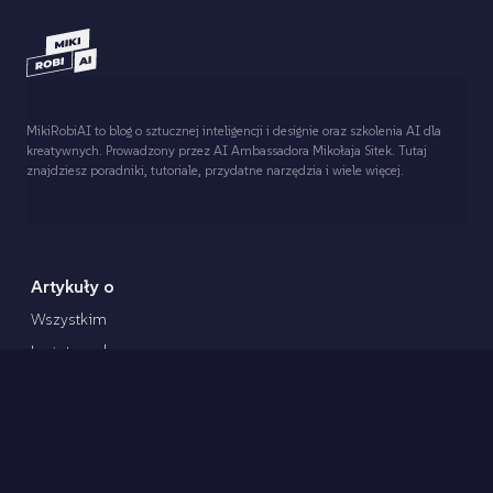
MikiRobiAI to blog o sztucznej inteligencji i designie oraz szkolenia AI dla
kreatywnych. Prowadzony przez AI Ambassadora Mikołaja Sitek. Tutaj
znajdziesz poradniki, tutoriale, przydatne narzędzia i wiele więcej.
Artykuły o
Wszystkim
Logotypach
Brandingu
Prawach UX
Designach UI
Trendach graficzne