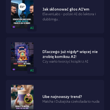
Jak sklonować głos AI'em
ElevenLabs - polski AI do lektora i
dubbingu...
AI
Dlaczego już nigdy* więcej nie
zrobię komiksu AI!
Czy warto tworzyć książki z AI
AI
Ube najnowszy trend?
Matcha i Dubajska czekolada to nuda