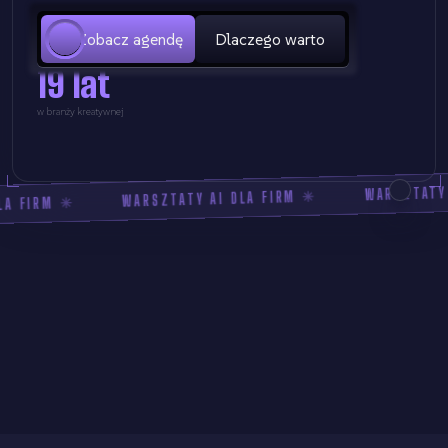
Zobacz agendę
Dlaczego warto
19 lat
w branży kreatywnej
WARSZTATY 
✳
WARSZTATY AI DLA FIRM
✳
LA FIRM