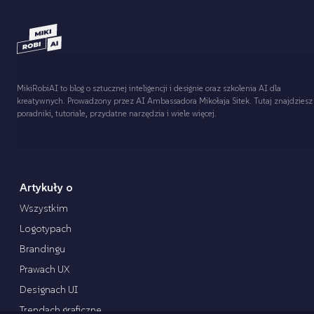
MikiRobiAI to blog o sztucznej inteligencji i designie oraz szkolenia AI dla
kreatywnych. Prowadzony przez AI Ambassadora Mikołaja Sitek. Tutaj znajdziesz
poradniki, tutoriale, przydatne narzędzia i wiele więcej.
Artykuły o
Wszystkim
Logotypach
Brandingu
Prawach UX
Designach UI
Trendach graficzne