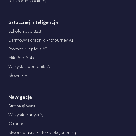
Jak zrobić Mockupy
Sztucznej inteligencja
Szkolenia AI B2B
Darmowy Poradnik Midjourney AI
Promptuj lepiej z AI
MikiRobiApke
Wszyskie poradniki AI
Słownik AI
Nawigacja
Strona główna
Wszystkie artykuły
O mnie
Stwórz własną kartę kolekcjonerską