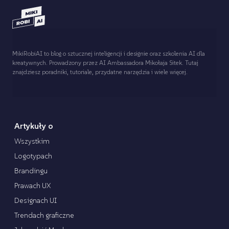
MikiRobiAI to blog o sztucznej inteligencji i designie oraz szkolenia AI dla
kreatywnych. Prowadzony przez AI Ambassadora Mikołaja Sitek. Tutaj
znajdziesz poradniki, tutoriale, przydatne narzędzia i wiele więcej.
Artykuły o
Wszystkim
Logotypach
Brandingu
Prawach UX
Designach UI
Trendach graficzne