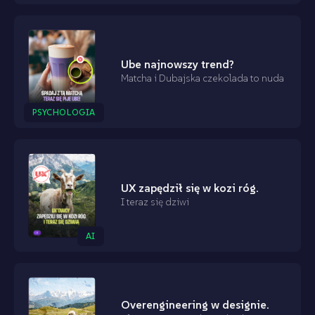
Ube najnowszy trend?
Matcha i Dubajska czekolada to nuda
PSYCHOLOGIA
UX zapędził się w kozi róg.
I teraz się dziwi
AI
Overengineering w designie.