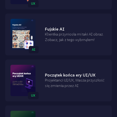
UX
Fujskie AI
Klientka przyniosła mi taki AI obraz.
Zobacz, jak z tego wybrnąłem!
AI
Początek końca ery UI/UX
Projektanci UI/UX, Wasza przyszłość
się zmienia przez AI
UX