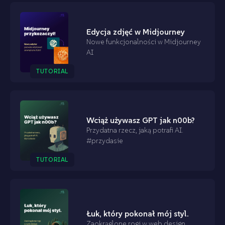
Edycja zdjęć w Midjourney
Nowe funkcjonalności w Midjourney
AI
TUTORIAL
Wciąż używasz GPT jak n00b?
Przydatna rzecz, jaką potrafi AI.
#przydasie
TUTORIAL
Łuk, który pokonał mój styl.
Zaokrąglone rogi w web design.