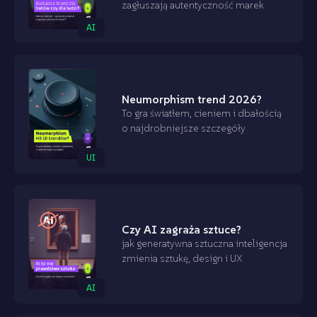
zagłuszają autentyczność marek
AI
Neumorphism trend 2026?
To gra światłem, cieniem i dbałością
o najdrobniejsze szczegóły
UI
Czy AI zagraża sztuce?
jak generatywna sztuczna inteligencja
zmienia sztukę, design i UX
AI