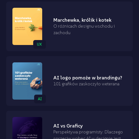
Marchewka, królik i kotek
O różnicach designu wschodu i
zachodu
UX
AI logo pomoże w brandingu?
101 grafików zaskoczyło weterana
AI
AI vs Graficy
Perspektywa programisty: Dlaczego
sprzeciw wobec AI w designie jest