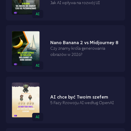
Jak AI wpływa na rozwój UI
AI
Nano Banana 2 vs Midjourney 8
Czy znamy króla generowania
obrazów w 2026?
AI
AI chce być Twoim szefem
5 Fazy Rzowoju AI według OpenAI
AI