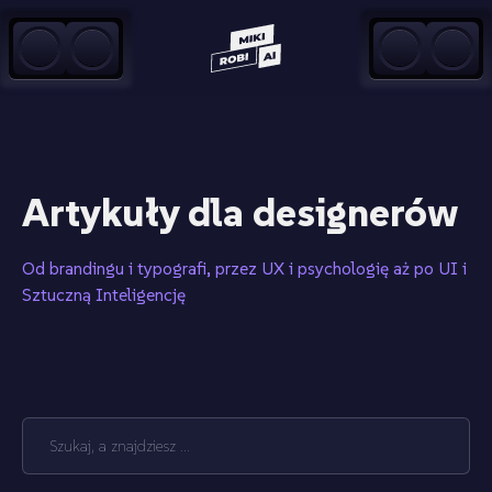
Przejdź do treści
Artykuły dla designerów
Od brandingu i typografi, przez UX i psychologię aż po UI i
Sztuczną Inteligencję