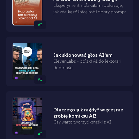
Eksperyment z plakatami pokazuje,
jak wielką różnicę robi dobry prompt
AI
Jak sklonować głos AI'em
ElevenLabs - polski AI do lektora i
dubbingu...
AI
Dlaczego już nigdy* więcej nie
zrobię komiksu AI!
Czy warto tworzyć książki z AI
AI