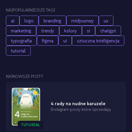
NAJPOPULARNIEJSZE TAGI
ai
logo
branding
midjourney
ux
marketing
trendy
kolory
si
chatgpt
typografia
figma
ui
sztuczna inteligencja
tutorial
NAJNOWSZE POSTY
4 rady na nudne karuzele
Instagram posty które sprzedają
TUTORIAL