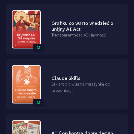
Grafiku co warto wiedzieć o
unijny AI Act
Transparentność AI i jawność
AI
Claude Skills
Jak zrobić własną maszynkę do
prezentacji
AI
AI slop kontra dobry design