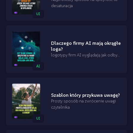
desaturacja
UI
Dlaczego firmy AI mają okrągłe
loga?
logotypy firm AI wyglądają jak odby...
AI
Szablon który przykuwa uwagę?
Prosty sposób na zwrócenie uwagi
czytelnika
UI