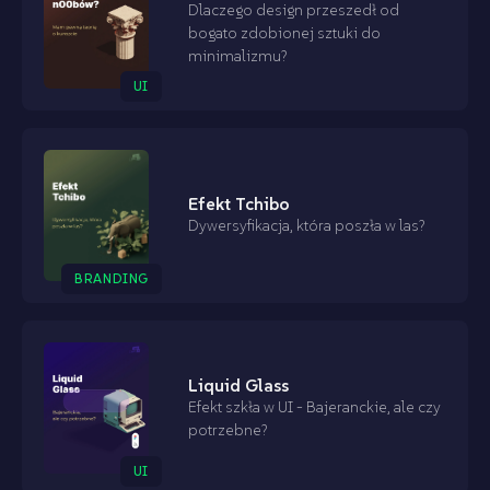
Dlaczego design przeszedł od
bogato zdobionej sztuki do
minimalizmu?
UI
Efekt Tchibo
Dywersyfikacja, która poszła w las?
BRANDING
Liquid Glass
Efekt szkła w UI - Bajeranckie, ale czy
potrzebne?
UI